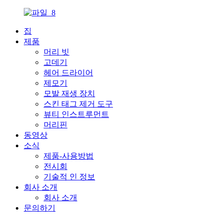
집
제품
머리 빗
고데기
헤어 드라이어
제모기
모발 재생 장치
스킨 태그 제거 도구
뷰티 인스트루먼트
머리핀
동영상
소식
제품-사용방법
전시회
기술적 인 정보
회사 소개
회사 소개
문의하기